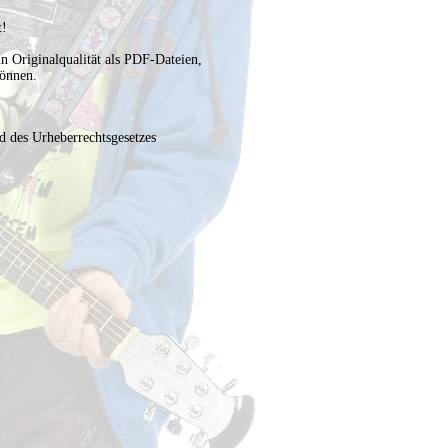
t!
n Originalqualität als PDF-Dateien,
können.
d des Urheberrechtsgesetzes